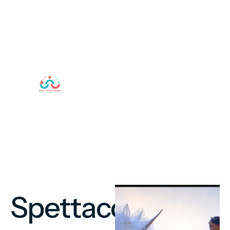
Artisti
professionisti
per
Spettacoli
Unici
Spettacolo