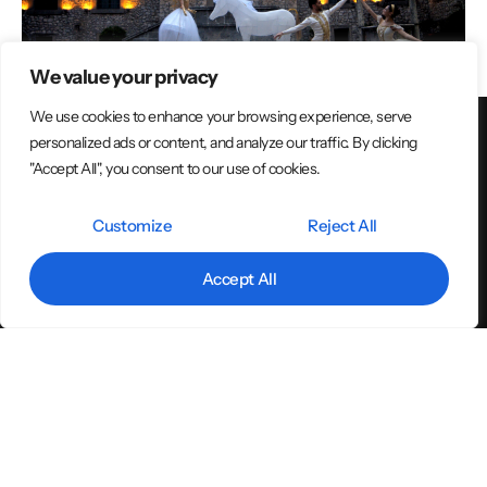
We value your privacy
Home
Privacy
We use cookies to enhance your browsing experience, serve
Policy
personalized ads or content, and analyze our traffic. By clicking
Contattaci
"Accept All", you consent to our use of cookies.
Cookie
Policy
Customize
Reject All
Trasparenza
Accept All
Italiano