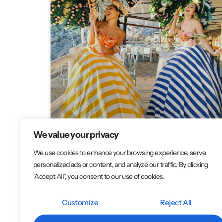
We value your privacy
We use cookies to enhance your browsing experience, serve
personalized ads or content, and analyze our traffic. By clicking
"Accept All", you consent to our use of cookies.
ragazze immagine, modelle e
Customize
Reject All
figuranti per intrattenimento ai
matrimoni