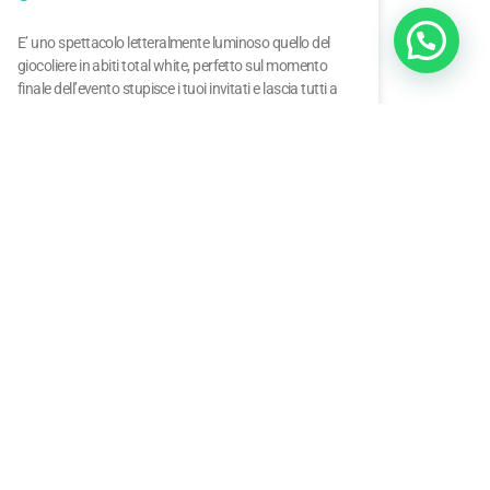
E’ uno spettacolo letteralmente luminoso quello del
giocoliere in abiti total white, perfetto sul momento
finale dell’evento stupisce i tuoi invitati e lascia tutti a
LEGGI TUTTO
18 Maggio 2020