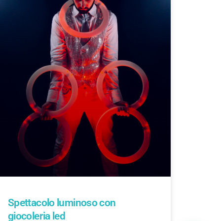
Spettacolo luminoso con
giocoleria led