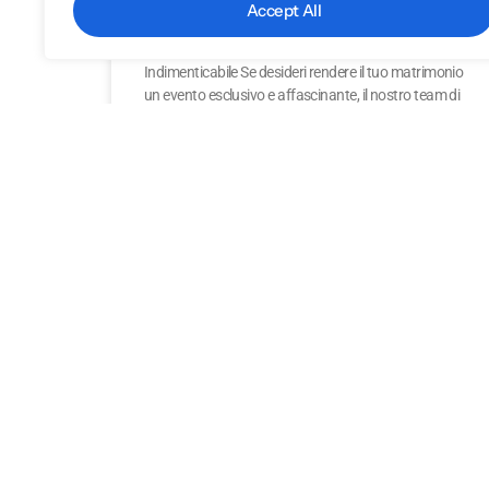
Accept All
Modelle e Ragazze Immagine per un Evento
Indimenticabile Se desideri rendere il tuo matrimonio
un evento esclusivo e affascinante, il nostro team di
modelle e
LEGGI TUTTO
31 Marzo 2025